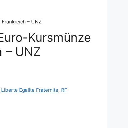
 Frankreich – UNZ
-Euro-Kursmünze
h – UNZ
,
Liberte Egalite Fraternite
,
RF