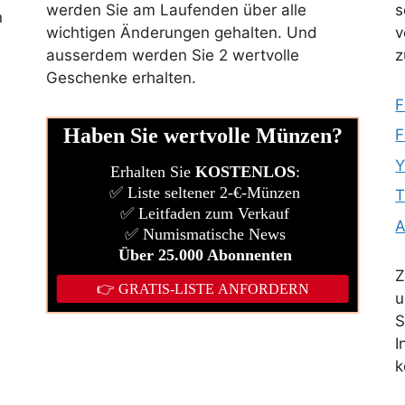
werden Sie am Laufenden über alle
s
n
wichtigen Änderungen gehalten. Und
v
ausserdem werden Sie 2 wertvolle
z
Geschenke erhalten.
F
l
F
Y
T
Z
u
S
I
k