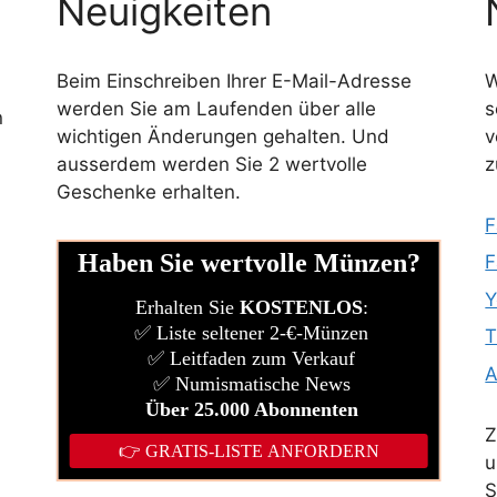
Neuigkeiten
Beim Einschreiben Ihrer E-Mail-Adresse
W
werden Sie am Laufenden über alle
s
n
wichtigen Änderungen gehalten. Und
v
ausserdem werden Sie 2 wertvolle
z
Geschenke erhalten.
F
l
F
Y
T
Z
u
S