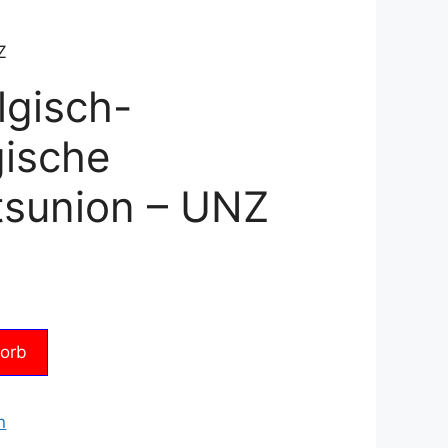
Z
lgisch-
ische
tsunion – UNZ
korb
n