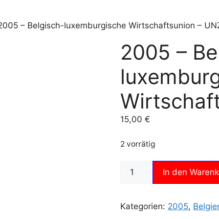
2005 – Belgisch-luxemburgische Wirtschaftsunion – UN
2005 – Be
luxemburg
Wirtschaf
15,00
€
2 vorrätig
2005
In den Waren
-
Belgisch-
luxemburgische
Kategorien:
2005
,
Belgie
Wirtschaftsunion