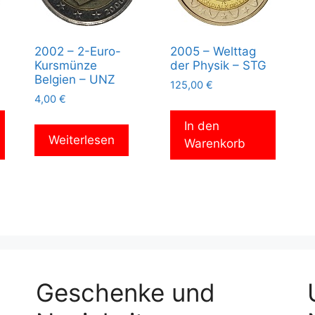
2002 – 2-Euro-
2005 – Welttag
Kursmünze
der Physik – STG
Belgien – UNZ
125,00
€
4,00
€
In den
Weiterlesen
Warenkorb
Geschenke und