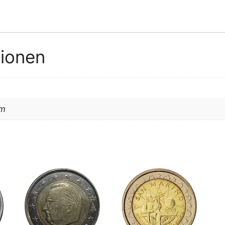
-
UNZ
Menge
tionen
cm