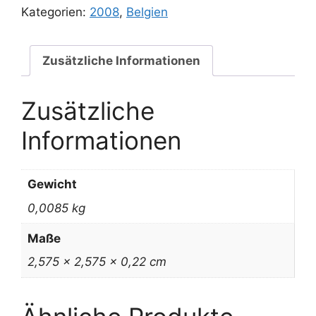
Jahre
Kategorien:
2008
,
Belgien
Erklärung
der
Menschenrechte
Zusätzliche Informationen
(Belgien)
-
Zusätzliche
UNZ
Menge
Informationen
Gewicht
0,0085 kg
Maße
2,575 × 2,575 × 0,22 cm