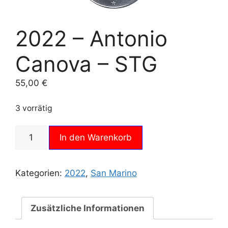
2022 – Antonio
Canova – STG
55,00
€
3 vorrätig
2022
In den Warenkorb
-
Antonio
Canova
Kategorien:
2022
,
San Marino
-
STG
Menge
Zusätzliche Informationen