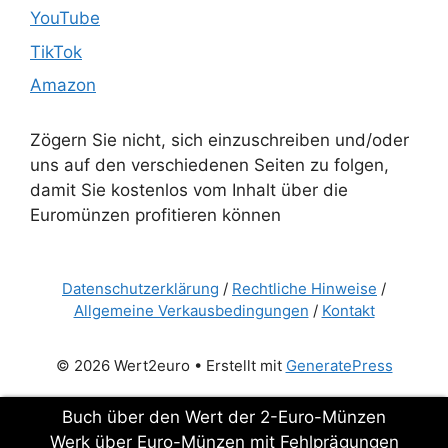
YouTube
TikTok
Amazon
Zögern Sie nicht, sich einzuschreiben und/oder
uns auf den verschiedenen Seiten zu folgen,
damit Sie kostenlos vom Inhalt über die
Euromünzen profitieren können
Datenschutzerklärung
/
Rechtliche Hinweise
/
Allgemeine Verkausbedingungen
/
Kontakt
© 2026 Wert2euro
• Erstellt mit
GeneratePress
Buch über den Wert der 2-Euro-Münzen
Werk über Euro-Münzen mit Fehlprägungen