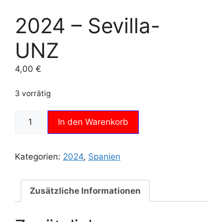
2024 – Sevilla-
UNZ
4,00
€
3 vorrätig
2024
In den Warenkorb
-
Sevilla-
UNZ
Kategorien:
2024
,
Spanien
Menge
Zusätzliche Informationen