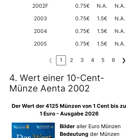
2002F
0.75€
N.A.
N.A.
2003
0.75€
1.5€
N.A.
2004
0.75€
1.5€
N.A.
2005
0.75€
1.5€
N.A.
❮
1
2
3
4
5
6
❯
4. Wert einer 10-Cent-
Münze Aenta 2002
Der Wert der 4125 Münzen von 1 Cent bis zu
1 Euro - Ausgabe 2026
Bilder
aller Euro Münzen
Bedeutung
der Münzen