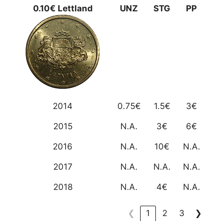
0.10€ Lettland
UNZ
STG
PP
2014
0.75€
1.5€
3€
2015
N.A.
3€
6€
2016
N.A.
10€
N.A.
2017
N.A.
N.A.
N.A.
2018
N.A.
4€
N.A.
❮
1
2
3
❯