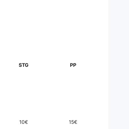
STG
PP
10€
15€