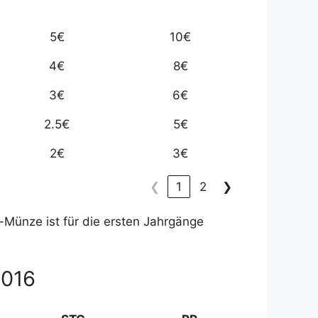
5€
10€
4€
8€
3€
6€
2.5€
5€
2€
3€
❮
1
2
❯
t-Münze ist für die ersten Jahrgänge
2016