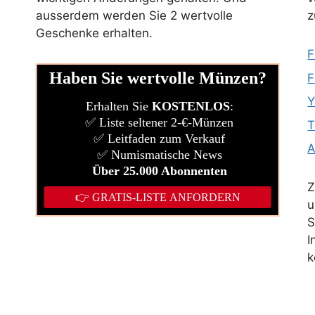
ausserdem werden Sie 2 wertvolle
z
Geschenke erhalten.
F
l
F
Y
T
Z
u
S
I
k