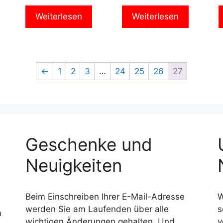
Weiterlesen
Weiterlesen
←
1
2
3
…
24
25
26
27
Geschenke und
Neuigkeiten
Beim Einschreiben Ihrer E-Mail-Adresse
W
werden Sie am Laufenden über alle
s
n
wichtigen Änderungen gehalten. Und
v