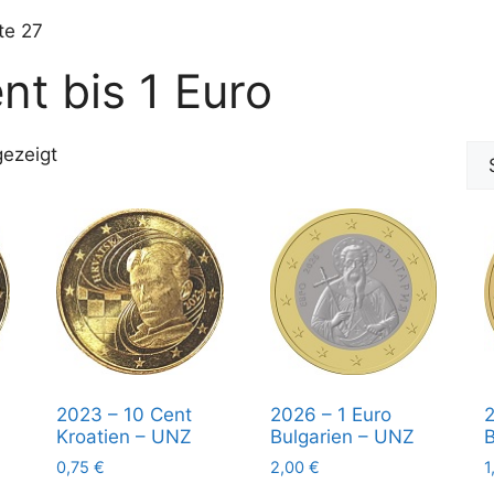
te 27
t bis 1 Euro
gezeigt
2023 – 10 Cent
2026 – 1 Euro
2
Kroatien – UNZ
Bulgarien – UNZ
B
0,75
€
2,00
€
1