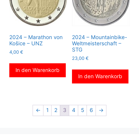
2024 – Marathon von
2024 – Mountainbike-
Košice – UNZ
Weltmeisterschaft –
STG
4,00
€
23,00
€
In den Warenkorb
In den Warenkorb
←
1
2
3
4
5
6
→