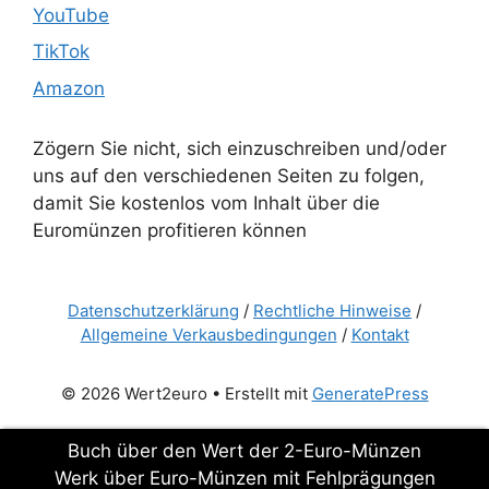
YouTube
TikTok
Amazon
Zögern Sie nicht, sich einzuschreiben und/oder
uns auf den verschiedenen Seiten zu folgen,
damit Sie kostenlos vom Inhalt über die
Euromünzen profitieren können
Datenschutzerklärung
/
Rechtliche Hinweise
/
Allgemeine Verkausbedingungen
/
Kontakt
© 2026 Wert2euro
• Erstellt mit
GeneratePress
Buch über den Wert der 2-Euro-Münzen
Werk über Euro-Münzen mit Fehlprägungen