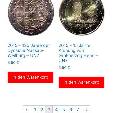
2015 – 125 Jahre der
2015 – 15 Jahre
Dynastie Nassau-
Krönung von
Weilburg – UNZ
Großherzog Henri –
UNZ
5,50
€
5,50
€
In den Warenkorb
In den Warenkorb
←
1
2
3
4
5
6
7
→