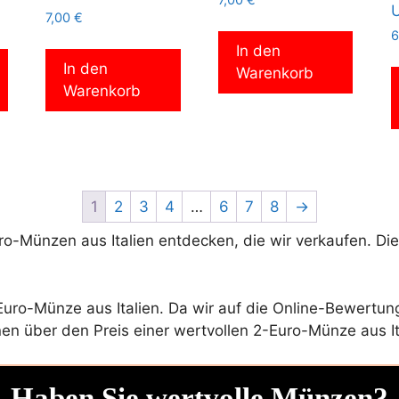
7,00
€
7,00
€
6
In den
In den
Warenkorb
Warenkorb
1
2
3
4
…
6
7
8
→
o-Münzen aus Italien entdecken, die wir verkaufen. Di
uro-Münze aus Italien. Da wir auf die Online-Bewertung
en über den Preis einer wertvollen 2-Euro-Münze aus Ita