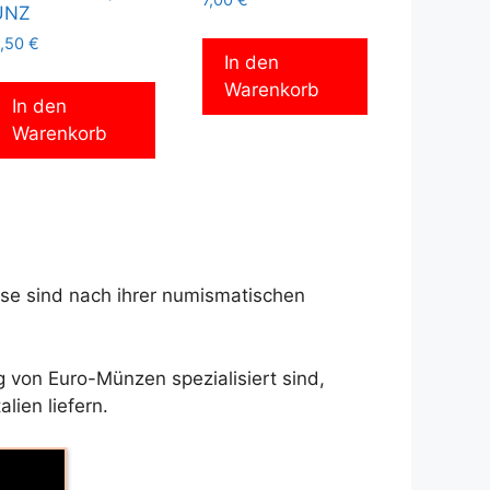
7,00
€
UNZ
,50
€
In den
Warenkorb
In den
Warenkorb
ese sind nach ihrer numismatischen
 von Euro-Münzen spezialisiert sind,
lien liefern.