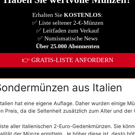
Sondermünzen aus Italien
talien hat eine eigene Auflage. Daher wurden einige M
en Preis, da die Seltenheit zusätzlich zum Alter und de
Liste aller italienischen 2-Euro-Gedenkmünzen. Sie könn
tät der Münze ermitteln. Je höher diese ist, desto höhe