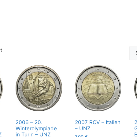
t
2006 – 20.
2007 ROV – Italien
2
Winterolympiade
– UNZ
G
Z
in Turin – UNZ
B