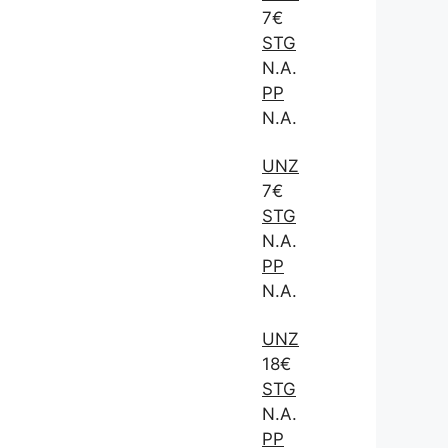
7€
STG
N.A.
PP
N.A.
UNZ
7€
STG
N.A.
PP
N.A.
UNZ
18€
STG
N.A.
PP