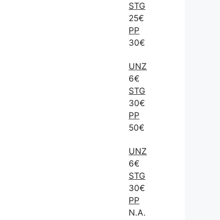
STG
25€
PP
30€
UNZ
6€
STG
30€
PP
50€
UNZ
6€
STG
30€
PP
N.A.