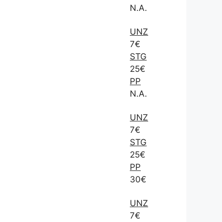
N.A.
UNZ
7€
STG
25€
PP
N.A.
UNZ
7€
STG
25€
PP
30€
UNZ
7€