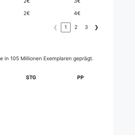
2€
3€
2€
4€
❮
1
2
3
❯
 in 105 Millionen Exemplaren geprägt.
STG
PP